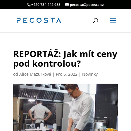
+420 734 442 683
pecosta@pecosta.cz
REPORTÁŽ: Jak mít ceny
pod kontrolou?
od
Alice Mazurková
|
Pro 6, 2022
|
Novinky