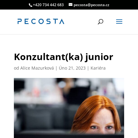
+420 734 442 683
pecosta@pecosta.cz
Konzultant(ka) junior
od
Alice Mazurková
|
Úno 21, 2023
|
Kariéra