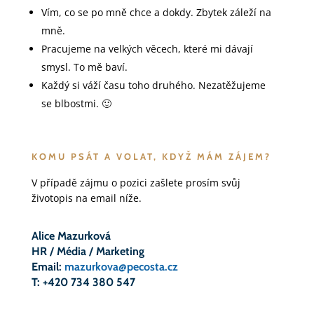
Vím, co se po mně chce a dokdy. Zbytek záleží na
mně.
Pracujeme na velkých věcech, které mi dávají
smysl. To mě baví.
Každý si váží času toho druhého. Nezatěžujeme
se blbostmi. 🙂
KOMU PSÁT A VOLAT, KDYŽ MÁM ZÁJEM?
V případě zájmu o pozici zašlete prosím svůj
životopis na email níže.
Alice Mazurková
HR / Média / Marketing
Email:
mazurkova@pecosta.cz
T: +420 734 380 547