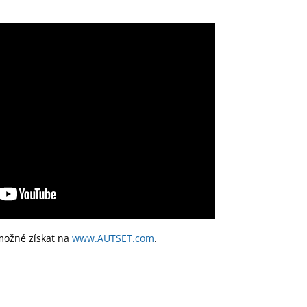
 možné získat na
www.AUTSET.com
.