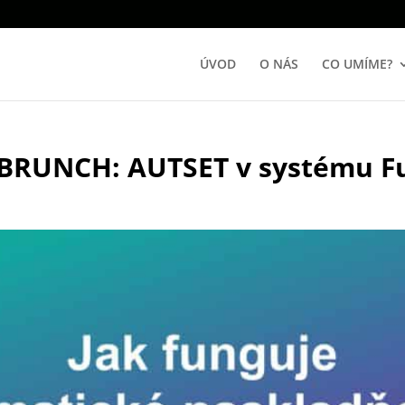
ÚVOD
O NÁS
CO UMÍME?
 BRUNCH: AUTSET v systému F