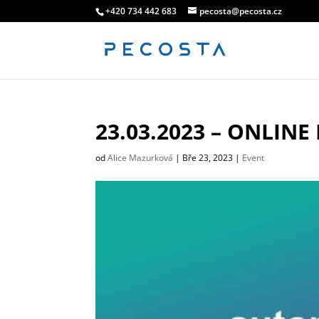
+420 734 442 683
pecosta@pecosta.cz
23.03.2023 – ONLINE
od
Alice Mazurková
|
Bře 23, 2023
|
Event